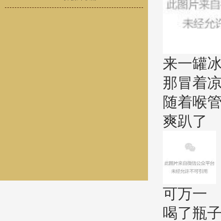
来一罐
那冒着
随着喉
爽趴了
可万一
喝了瓶