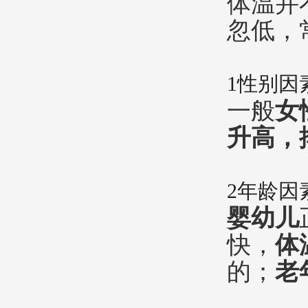
体温并
忽低，
1
性别因
一般
女
升高，
2
年龄因
婴幼儿
快，
体
的；
老