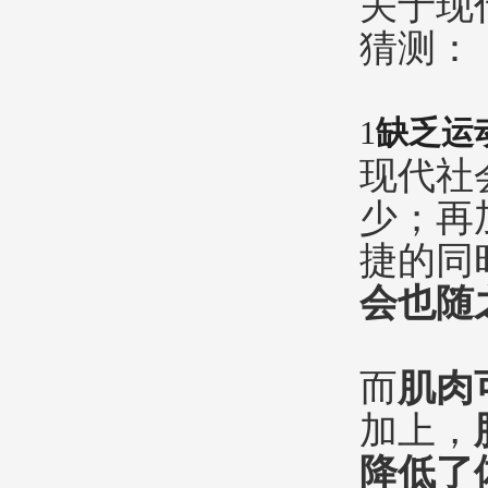
关于现
猜测：
1
缺乏运
现代社
少；再
捷的同
会也随
而
肌肉
加上，
降低了